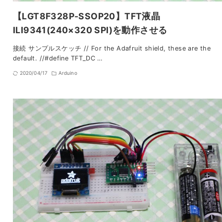
【LGT8F328P-SSOP20】TFT液晶
ILI9341(240×320 SPI)を動作させる
接続 サンプルスケッチ // For the Adafruit shield, these are the
default. //#define TFT_DC …
2020/04/17
Arduino