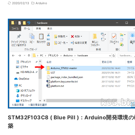
2020/02/13
Arduino
STM32F103C8 ( Blue Pill )：Arduino開発環境
築