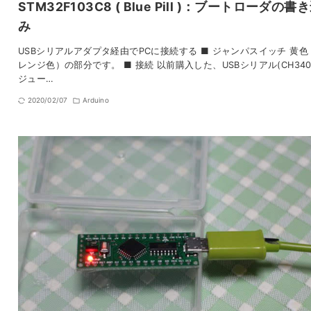
STM32F103C8 ( Blue Pill )：ブートローダの書
み
USBシリアルアダプタ経由でPCに接続する ■ ジャンパスイッチ 黄色
レンジ色）の部分です。 ■ 接続 以前購入した、USBシリアル(CH340
ジュー…
2020/02/07
Arduino