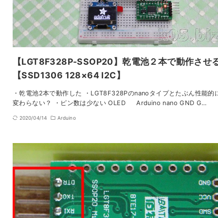
【LGT8F328P-SSOP20】乾電池２本で動作させ
【SSD1306 128×64 I2C】
・乾電池2本で動作した ・LGT8F328Pのnanoタイプとたぶん性能的
変わらない？ ・ピン数は少ない OLED Arduino nano GND G…
2020/04/14
Arduino