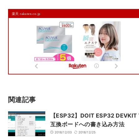
コメントを残す
楽天 rakuten.co.jp
メールアドレスは公開されません。
また、コメント欄には、必ず日本語を含めてください（スパム対策）。
名前
メール
サイト
関連記事
【ESP32】DOIT ESP32 DEVKIT 
互換ボードへの書き込み方法
2018/12/03
2018/12/25