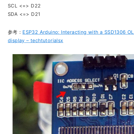
SCL <=> D22
SDA <=> D21
参考：
ESP32 Arduino: Interacting with a SSD1306 O
display – techtutorialsx