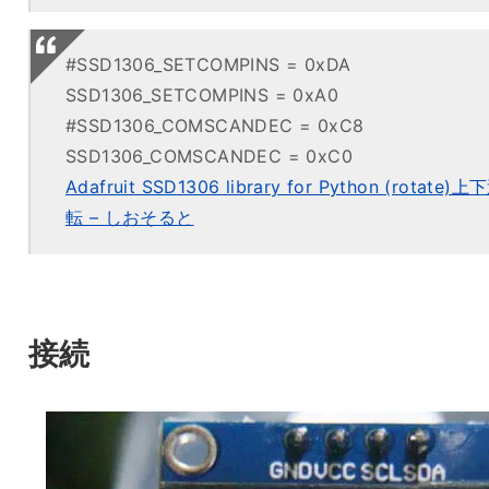
#SSD1306_SETCOMPINS = 0xDA
SSD1306_SETCOMPINS = 0xA0
#SSD1306_COMSCANDEC = 0xC8
SSD1306_COMSCANDEC = 0xC0
Adafruit SSD1306 library for Python (rotate)上
転 – しおそると
接続