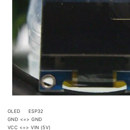
OLED ESP32
GND <=> GND
VCC <=> VIN (5V)