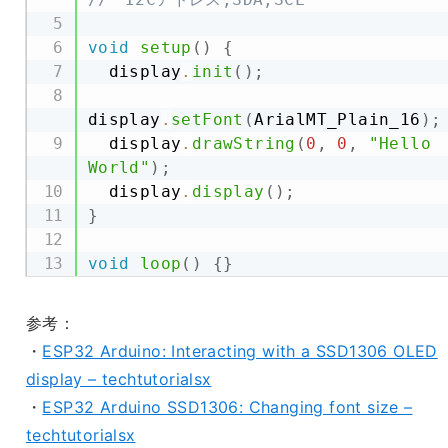
void
setup
(
)
{
  display
.
init
(
)
;
display
.
setFont
(
ArialMT_Plain_16
)
;
  display
.
drawString
(
0
,
0
,
"Hello 
World"
)
;
  display
.
display
(
)
;
}
void
loop
(
)
{
}
参考：
・
ESP32 Arduino: Interacting with a SSD1306 OLED
display – techtutorialsx
・
ESP32 Arduino SSD1306: Changing font size –
techtutorialsx